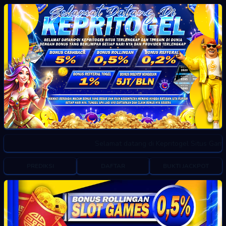
Selamat datang di Kepritogel Situs Games 
PREDIKSI
DAFTAR
BUKTI JACKPOT